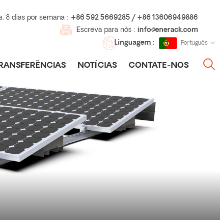
a, 8 dias por semana :
+86 592 5669285 / +86 13606949886
Escreva para nós :
info@enerack.com
Linguagem :
Português
RANSFERÊNCIAS
NOTÍCIAS
CONTATE-NOS