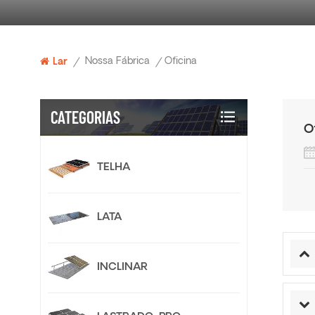
Nossa Fábrica
Oficina
Lar
/
/
CATEGORIAS
O
TELHA
LATA
INCLINAR