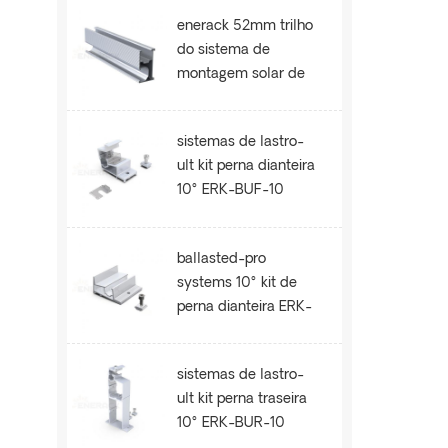
enerack 52mm trilho
do sistema de
montagem solar de
telhado ERK-R52
sistemas de lastro-
ult kit perna dianteira
10° ERK-BUF-10
ballasted-pro
systems 10° kit de
perna dianteira ERK-
BPF-10
sistemas de lastro-
ult kit perna traseira
10° ERK-BUR-10