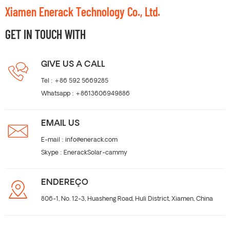
Xiamen Enerack Technology Co., Ltd.
GET IN TOUCH WITH
GIVE US A CALL
Tel :
+86 592 5669285
Whatsapp :
+8613606949886
EMAIL US
E-mail :
info@enerack.com
Skype :
EnerackSolar-cammy
ENDEREÇO
806-1, No. 12-3, Huasheng Road, Huli District, Xiamen, China