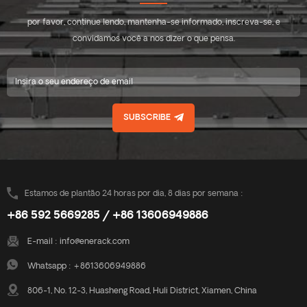
por favor, continue lendo, mantenha-se informado, inscreva-se, e
convidamos você a nos dizer o que pensa.
SUBSCRIBE
Estamos de plantão 24 horas por dia, 8 dias por semana :
+86 592 5669285 / +86 13606949886
E-mail :
info@enerack.com
Whatsapp :
+8613606949886
806-1, No. 12-3, Huasheng Road, Huli District, Xiamen, China