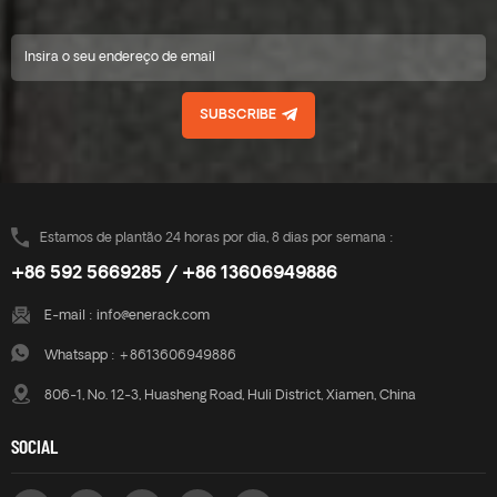
design tipo U do trilho R43
pode armazenar cabos dentro
do trilho tipo U, tornando-o
mais organizado e bonito; A
série 4.U Plus pode ser
SUBSCRIBE
totalmente compatível com os
produtos padrão existentes da
Enerack, portanto, para isso
não precisa se preocupar; 5.
oferecemos duas cores prata
e oxidação preta para sua
Estamos de plantão 24 horas por dia, 8 dias por semana :
escolha.
+86 592 5669285 / +86 13606949886
E-mail :
info@enerack.com
Whatsapp :
+8613606949886
806-1, No. 12-3, Huasheng Road, Huli District, Xiamen, China
SOCIAL