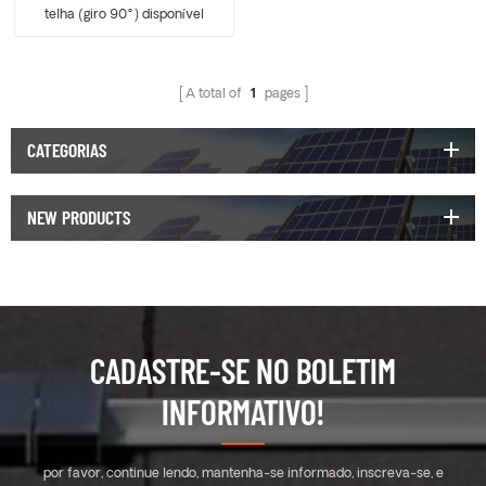
telha (giro 90°) disponível
para braçadeira de trilho
ERK-TRH-T16
A total of
1
pages
CATEGORIAS
NEW PRODUCTS
CADASTRE-SE NO BOLETIM
INFORMATIVO!
por favor, continue lendo, mantenha-se informado, inscreva-se, e