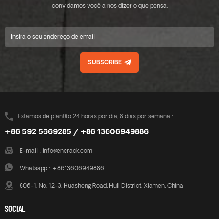
convidamos você a nos dizer o que pensa.
SUBSCRIBE
Estamos de plantão 24 horas por dia, 8 dias por semana :
+86 592 5669285 / +86 13606949886
E-mail :
info@enerack.com
Whatsapp :
+8613606949886
806-1, No. 12-3, Huasheng Road, Huli District, Xiamen, China
SOCIAL