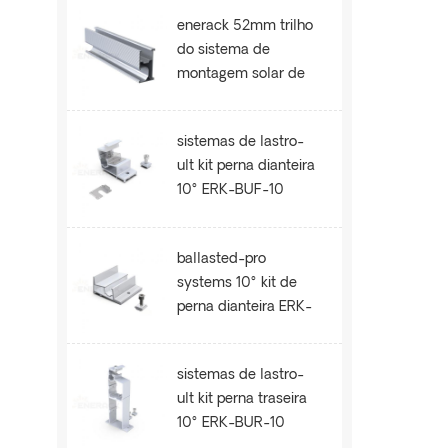
enerack 52mm trilho
do sistema de
montagem solar de
telhado ERK-R52
sistemas de lastro-
ult kit perna dianteira
10° ERK-BUF-10
ballasted-pro
systems 10° kit de
perna dianteira ERK-
BPF-10
sistemas de lastro-
ult kit perna traseira
10° ERK-BUR-10