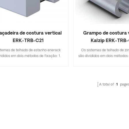
Grampo de costura v
açadeira de costura vertical
Kalzip ERK-TRB
ERK-TRB-C21
Os sistemas de telhado de zi
stemas de telhado de estanho enerack
são divididos em dois métodos d
vididos em dois métodos de fixação: 1.
Soluções de perfuração, c
luções de perfuração, como suporte l-
suporte em L, parafuso de 
, parafuso de suspensão, gancho tipo T
gancho tipo T, etc.; 2. Gramp
tc; 2. grampo de costura permanente,
vertical, montagem direta, s
agem direta, sem danos ao teto. design
A total of
1
page
telhado. O design exclusivo 
usivo de braçadeiras de meio e fim são
Mid&End é utilizado em módulo
ados para módulos solares de 30 a 40
30 a 40 mm de espessura. Um
de espessura . Um design que inclui as
inclui as principais espec
cipais especificações economiza custos
economiza custos de estoque 
e inventário, rápido e fácil de instalar.
fácil de instalar. O design ino
esign inovador de suporte de base de
de suporte de conexão do t
conexão de trilho pode aumentar
aumentar efetivamente a res
tivamente o força do produto, garante a