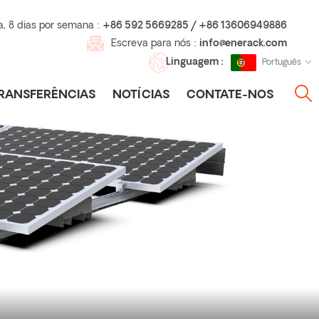
a, 8 dias por semana :
+86 592 5669285 / +86 13606949886
Escreva para nós :
info@enerack.com
Linguagem :
Português
RANSFERÊNCIAS
NOTÍCIAS
CONTATE-NOS