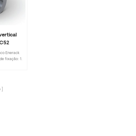
ertical
-C52
nco Enerack
e fixação: 1.
omo pés de
suspensão,
o de costura
em danos ao
s
dos grampos
s solares de
 design que
ificações
e é rápido e
vador da base
rilho pode
istência do