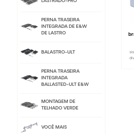
LASTRADO-PRO
PERNA TRASEIRA
INTEGRADA DE E&W
DE LASTRO
br
BALASTRO-ULT
si
di
so
pés
PERNA TRASEIRA
e
INTEGRADA
mont
BALLASTED-ULT E&W
excl
us
mm 
MONTAGEM DE
prin
TELHADO VERDE
d
d
VOCÊ MAIS
efe