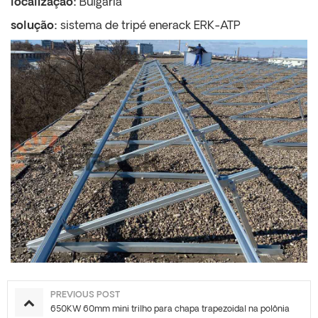
localização:
Bulgária
solução:
sistema de tripé enerack ERK-ATP
PREVIOUS POST
650KW 60mm mini trilho para chapa trapezoidal na polônia