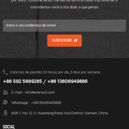
por favor, continue lendo, mantenha-se informado, inscreva-se, e
convidamos você a nos dizer o que pensa.
SUBSCRIBE
Estamos de plantão 24 horas por dia, 8 dias por semana :
+86 592 5669285 / +86 13606949886
E-mail :
info@enerack.com
Whatsapp :
+8613606949886
806-1, No. 12-3, Huasheng Road, Huli District, Xiamen, China
SOCIAL