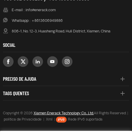
E-mail :
info@enerack.com
Whatsapp :
+8613606949886
806-1, No. 12-3, Huasheng Road, Huli District, Xiamen, China
SOCIAL
PRECISO DE AJUDA
TAGS QUENTES
Copyright © 2026
Xiamen Enerack Technology Co., Ltd.
All Rights Reserved. |
política de Privacidade
|
Xml
|
Rede IPv6 suportada